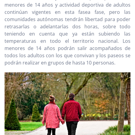
menores de 14 años y actividad deportiva de adultos
continúan vigentes en esta fasea fase, pero las
comunidades autónomas tendrán libertad para poder
retrasarlas o adelantarlas dos horas, sobre todo
teniendo en cuenta que ya están subiendo las
temperaturas en todo el territorio nacional. Los
menores de 14 años podrán salir acompañados de
todos los adultos con los que convivan y los paseos se
podrán realizar en grupos de hasta 10 personas.