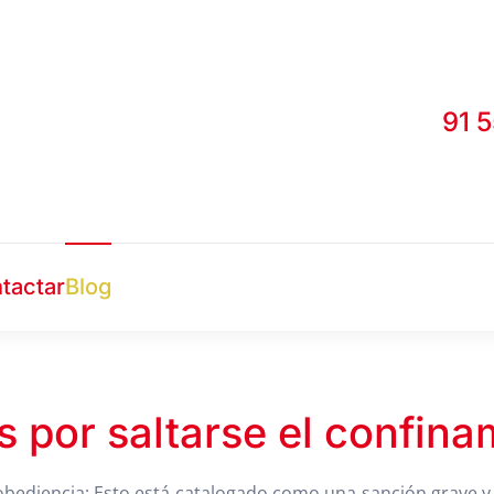
91 
tactar
Blog
s por saltarse el confina
bediencia; Esto está catalogado como una sanción grave 