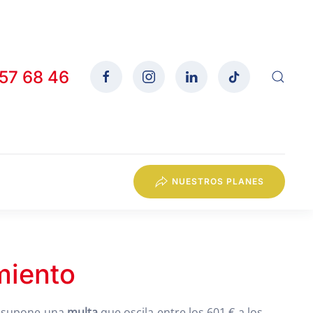
557 68 46
NUESTROS PLANES
miento
y supone una
multa
que oscila entre los 601 € a los