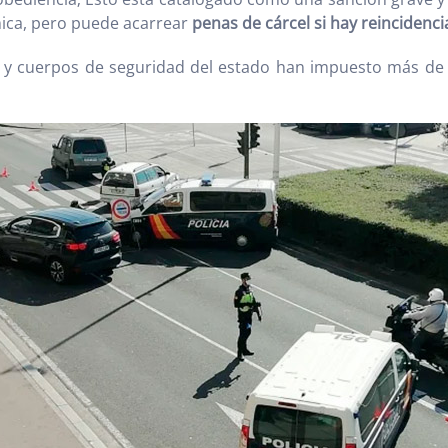
mica, pero puede acarrear
penas de cárcel si hay reincidenci
zas y cuerpos de seguridad del estado han impuesto más d