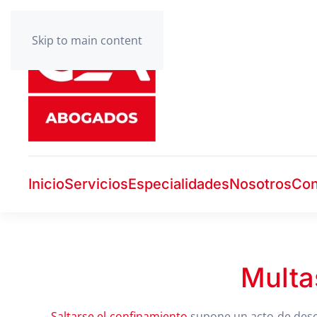
Skip to main content
Inicio
Servicios
Especialidades
Nosotros
Con
Multa
Saltarse el confinamiento
supone un acto de deso