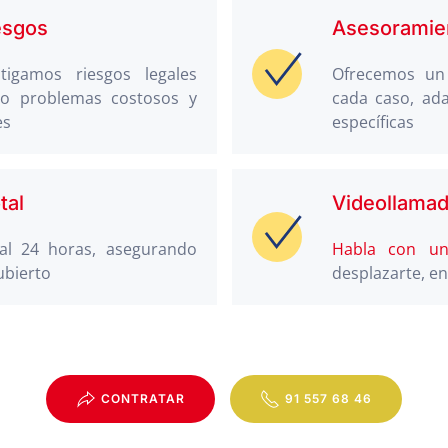
esgos
Asesoramien
tigamos riesgos legales
Ofrecemos un
ndo problemas costosos y
cada caso, ad
es
específicas
tal
Videollamad
al 24 horas, asegurando
Habla con u
ubierto
desplazarte, en
CONTRATAR
91 557 68 46