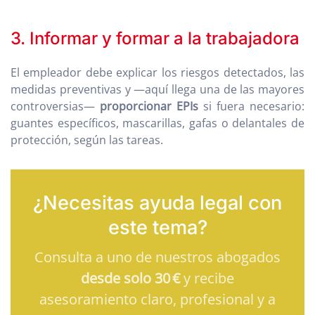
3. Informar y formar a la trabajadora
El empleador debe explicar los riesgos detectados, las
medidas preventivas y —aquí llega una de las mayores
controversias—
proporcionar EPIs
si fuera necesario:
guantes específicos, mascarillas, gafas o delantales de
protección, según las tareas.
¿Necesitas ayuda legal con
este tema?
Consulta a uno de nuestros abogados
desde solo 30 €
y recibe
asesoramiento claro, profesional y a