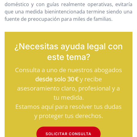
doméstico y con guías realmente operativas, evitaría
que una medida bienintencionada termine siendo una
fuente de preocupación para miles de familias.
¿Necesitas ayuda legal con
este tema?
Consulta a uno de nuestros abogados
desde solo 30 €
y recibe
asesoramiento claro, profesional y a
tu medida.
Estamos aquí para resolver tus dudas
y proteger tus derechos.
SOLICITAR CONSULTA