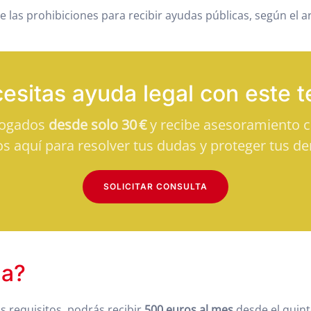
 las prohibiciones para recibir ayudas públicas, según el ar
esitas ayuda legal con este 
bogados
desde solo 30 €
y recibe asesoramiento cl
s aquí para resolver tus dudas y proteger tus de
SOLICITAR CONSULTA
da?
s requisitos, podrás recibir
500 euros al mes
desde el quin