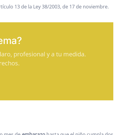
tículo 13 de la Ley 38/2003, de 17 de noviembre.
tema?
aro, profesional y a tu medida.
rechos.
to mes de
embarazo
hasta que el niño cumpla dos