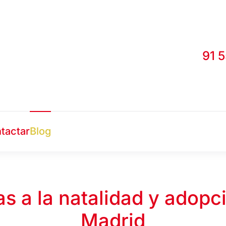
91 
tactar
Blog
s a la natalidad y adopc
Madrid