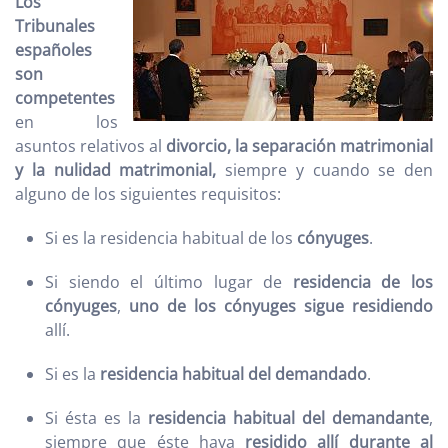
Los
Tribunales
españoles
son
competentes
en los
asuntos relativos al
divorcio, la separación matrimonial
y la nulidad matrimonial,
siempre y cuando se den
alguno de los siguientes requisitos:
Si es la residencia habitual de los
cónyuges
.
Si siendo el último lugar de
residencia de los
cónyuges
,
uno de los cónyuges sigue residiendo
allí.
Si es la
residencia habitual del demandado
.
Si ésta es la
residencia habitual del demandante
,
siempre que éste haya
residido allí durante al