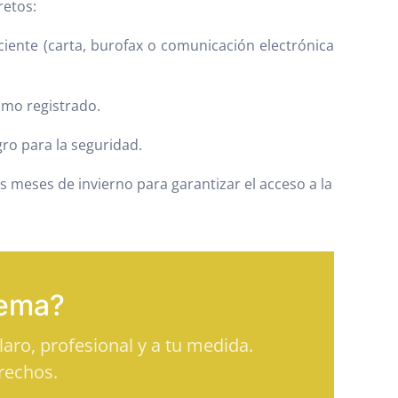
retos:
iente (carta, burofax o comunicación electrónica
umo registrado.
ro para la seguridad.
s meses de invierno para garantizar el acceso a la
tema?
aro, profesional y a tu medida.
rechos.