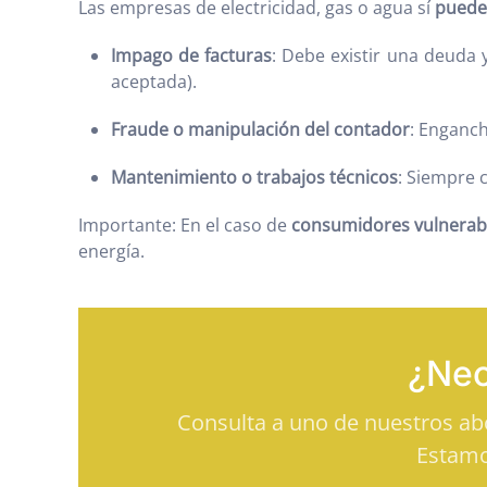
Las empresas de electricidad, gas o agua sí
pueden
Impago de facturas
: Debe existir una deuda
aceptada).
Fraude o manipulación del contador
: Enganch
Mantenimiento o trabajos técnicos
: Siempre 
Importante: En el caso de
consumidores vulnerab
energía.
¿Nec
Consulta a uno de nuestros a
Estamo