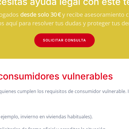
esitas ayuda legal con este 
bogados
desde solo 30 €
y recibe asesoramiento cl
s aquí para resolver tus dudas y proteger tus de
SOLICITAR CONSULTA
 consumidores vulnerables
 quienes cumplen los requisitos de consumidor vulnerable. 
ejemplo, invierno en viviendas habituales).