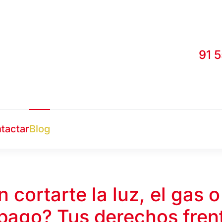
91 
tactar
Blog
 cortarte la luz, el gas o
pago? Tus derechos frent