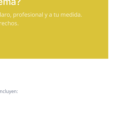
tema?
aro, profesional y a tu medida.
rechos.
Incluyen: