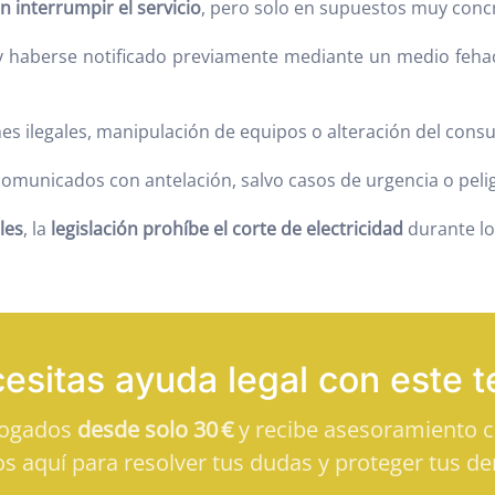
 interrumpir el servicio
, pero solo en supuestos muy conc
 y haberse notificado previamente mediante un medio fehac
es ilegales, manipulación de equipos o alteración del cons
comunicados con antelación, salvo casos de urgencia o pelig
les
, la
legislación prohíbe el corte de electricidad
durante lo
esitas ayuda legal con este 
bogados
desde solo 30 €
y recibe asesoramiento cl
s aquí para resolver tus dudas y proteger tus de