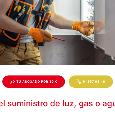
TU ABOGADO POR 30 €
91 557 68 46
l suministro de luz, gas o ag