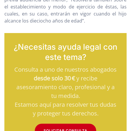
el establecimiento y modo de ejercicio de éstas, las
cuales, en su caso, entrarán en vigor cuando el hijo
alcance los dieciocho años de edad”.
¿Necesitas ayuda legal con
este tema?
Consulta a uno de nuestros abogados
desde solo 30 €
y recibe
asesoramiento claro, profesional y a
tu medida.
Estamos aquí para resolver tus dudas
y proteger tus derechos.
SOLICITAR CONSULTA