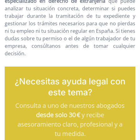
especializado en derecho de extranjería
que puede
analizar tu situación concreta, determinar si puedes
trabajar durante la tramitación de tu expediente y
gestionar los trámites necesarios para que no pierdas
ni tu empleo ni tu situación regular en España. Si tienes
dudas sobre tu permiso o el de algún trabajador de tu
empresa, consúltanos antes de tomar cualquier
decisión.
¿Necesitas ayuda legal con
este tema?
Consulta a uno de nuestros abogados
desde solo 30 €
y recibe
asesoramiento claro, profesional y a
tu medida.