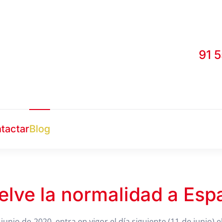
91 
tactar
Blog
elve la normalidad a Esp
 junio de 2020, entra en vigor el día siguiente (11 de junio) 