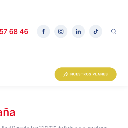
557 68 46
NUESTROS PLANES
aña
el Real Decreto-Ley 21/2020 de 9 de junio, en el que