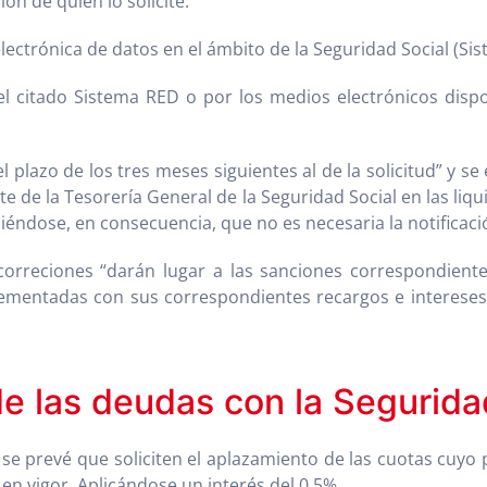
ón de quién lo solicite:
lectrónica de datos en el ámbito de la Seguridad Social (S
l citado Sistema RED o por los medios electrónicos dispon
 plazo de los tres meses siguientes al de la solicitud” y 
rte de la Tesorería General de la Seguridad Social en las liq
éndose, en consecuencia, que no es necesaria la notificació
correciones “darán lugar a las sanciones correspondiente
ementadas con sus correspondientes recargos e intereses; 
e las deudas con la Segurida
se prevé que soliciten el aplazamiento de las cuotas cuyo p
n vigor. Aplicándose un interés del 0,5%.