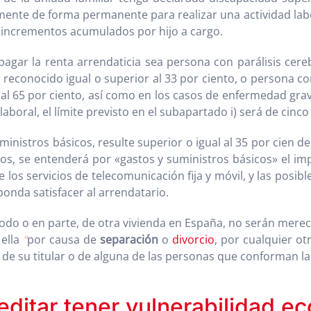
nte de forma permanente para realizar una actividad labora
os incrementos acumulados por hijo a cargo.
pagar la renta arrendaticia sea persona con parálisis cer
 reconocido igual o superior al 33 por ciento, o persona co
 al 65 por ciento, así como en los casos de enfermedad gra
laboral, el límite previsto en el subapartado i) será de cinco
ministros básicos, resulte superior o igual al 35 por cien d
os, se entenderá por «gastos y suministros básicos» el imp
de los servicios de telecomunicación fija y móvil, y las posi
ponda satisfacer al arrendatario.
odo o en parte, de otra vivienda en España, no serán merec
 ella
“
por causa de
separación
o
divorcio
, por cualquier ot
 de su titular o de alguna de las personas que conforman la
ditar tener vulnerabilidad e