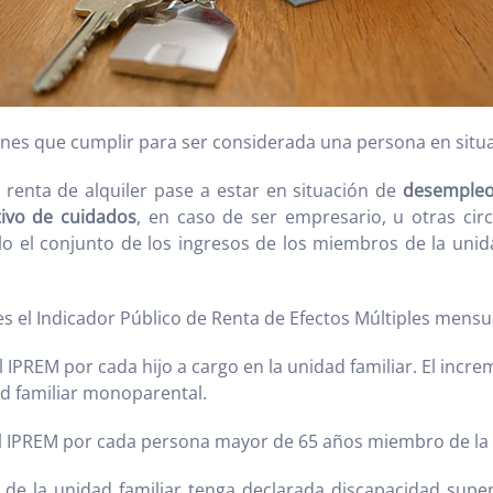
enes que cumplir para ser considerada una persona en situ
 renta de alquiler pase a estar en situación de
desemple
ivo de cuidados
, en caso de ser empresario, u otras ci
o el conjunto de los ingresos de los miembros de la unidad
ces el Indicador Público de Renta de Efectos Múltiples mensu
l IPREM por cada hijo a cargo en la unidad familiar. El incre
ad familiar monoparental.
 el IPREM por cada persona mayor de 65 años miembro de la 
e la unidad familiar tenga declarada discapacidad superi