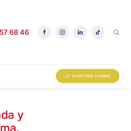
557 68 46
NUESTROS PLANES
nda y
rma.