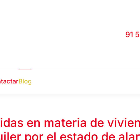
91 
tactar
Blog
das en materia de vivie
uiler por el estado de ala