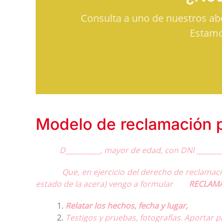
Consulta a uno de nuestros a
Estamo
Modelo de reclamación p
D__________, mayor de edad, con DNI _____
Que, en ejercicio del derecho de reclamación 
estado de la acera) vengo a formular
RECLAMA
Relatar los hechos, fecha y lugar,
Testigos y pruebas, fotografías. Aportar p