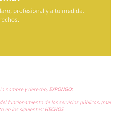
aro, profesional y a tu medida.
rechos.
opio nombre y derecho,
EXPONGO:
funcionamiento de los servicios públicos, (mal
 en los siguientes:
HECHOS