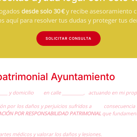
bogados
desde solo 30 €
y recibe asesoramiento cl
s aquí para resolver tus dudas y proteger tus de
SOLICITAR CONSULTA
atrimonial Ayuntamiento
______ y domicilio en calle __________, actuando en mi pr
por los daños y perjuicios sufridos a consecuencia del 
CIÓN POR RESPONSABILIDAD PATRIMONIAL
que fundamento
artes médicos y valorar los daños y lesiones.