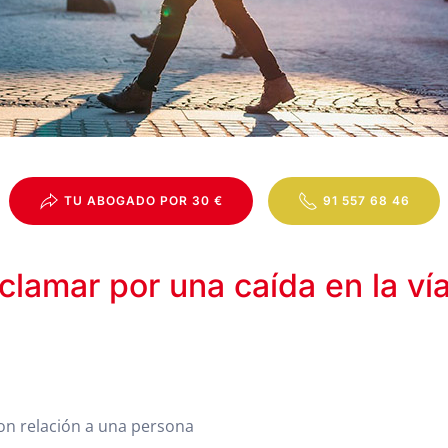
TU ABOGADO POR 30 €
91 557 68 46
clamar por una caída en la ví
on relación a una persona