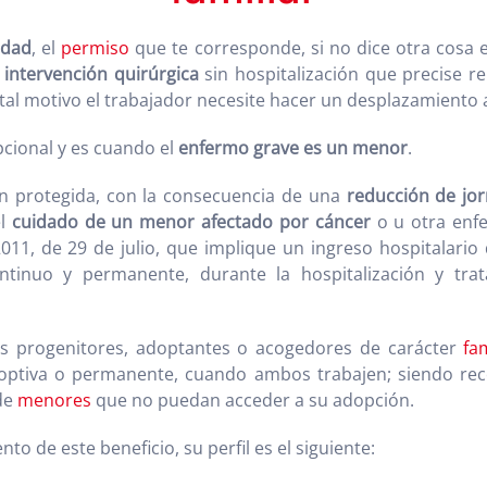
edad
, el
permiso
que te corresponde, si no dice otra cosa 
 intervención quirúrgica
sin hospitalización que precise r
al motivo el trabajador necesite hacer un desplazamiento al
pcional y es cuando el
enfermo grave es un menor
.
n protegida, con la consecuencia de una
reducción de jo
el
cuidado de un menor afectado por cáncer
o u otra enf
2011, de 29 de julio, que implique un ingreso hospitalario 
ntinuo y permanente, durante la hospitalización y tra
los progenitores, adoptantes o acogedores de carácter
fam
doptiva o permanente, cuando ambos trabajen; siendo re
 de
menores
que no puedan acceder a su adopción.
 de este beneficio, su perfil es el siguiente: