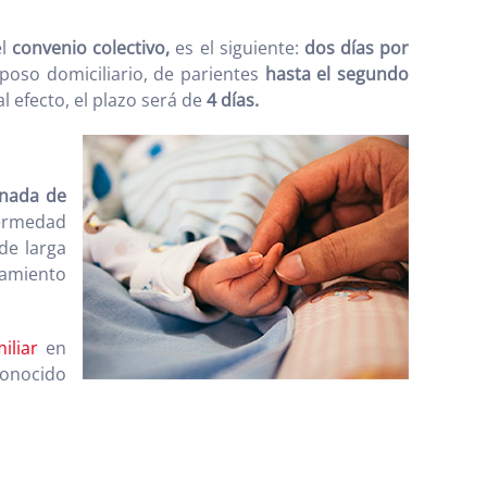
el
convenio colectivo,
es el siguiente:
dos días por
eposo domiciliario, de parientes
hasta el segundo
 efecto, el plazo será de
4 días.
rnada de
ermedad
de larga
tamiento
iliar
en
conocido