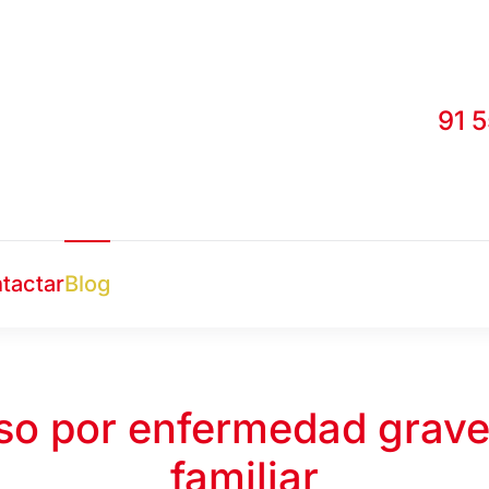
91 
tactar
Blog
so por enfermedad grave
familiar