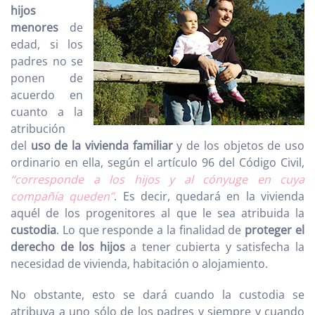
hijos
menores
de
edad, si los
padres no se
ponen de
acuerdo en
cuanto a la
atribución
del
uso de la vivienda familiar
y de los objetos de uso
ordinario en ella, según el artículo 96 del Código Civil,
“corresponde a los hijos y al cónyuge en cuya
compañía queden”
. Es decir, quedará en la vivienda
aquél de los progenitores al que le sea atribuida la
custodia
. Lo que responde a la finalidad de
proteger el
derecho de los hijos
a tener cubierta y satisfecha la
necesidad de vivienda, habitación o alojamiento.
No obstante, esto se dará cuando la custodia se
atribuya a uno sólo de los padres y siempre y cuando