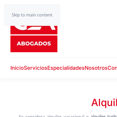
Skip to main content
Inicio
Servicios
Especialidades
Nosotros
Con
Alqui
Se considera alquiler vacacional o
alquiler turís