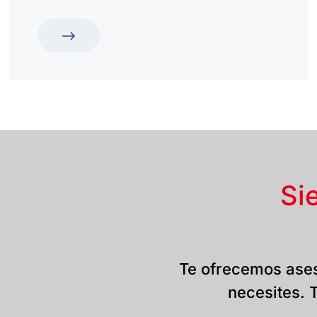
Si
Te ofrecemos ases
necesites. T