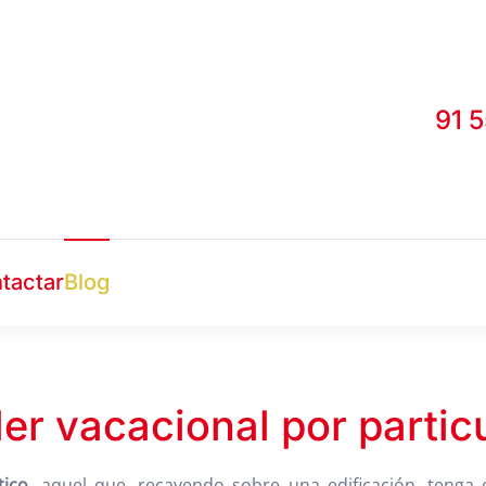
91 
tactar
Blog
ler vacacional por partic
tico
, aquel que, recayendo sobre una edificación, tenga