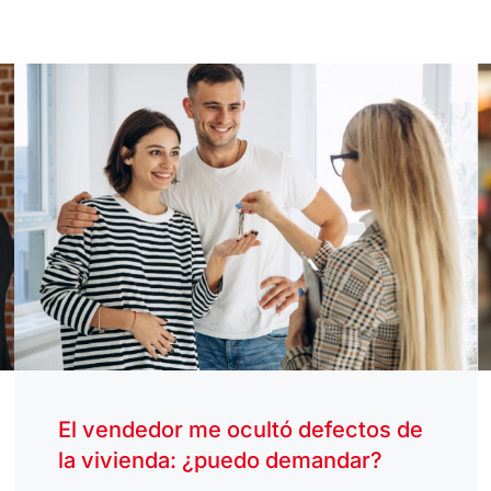
El vendedor me ocultó defectos de
la vivienda: ¿puedo demandar?