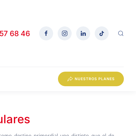
557 68 46
NUESTROS PLANES
ulares
 como destino primordial uno distinto que el de