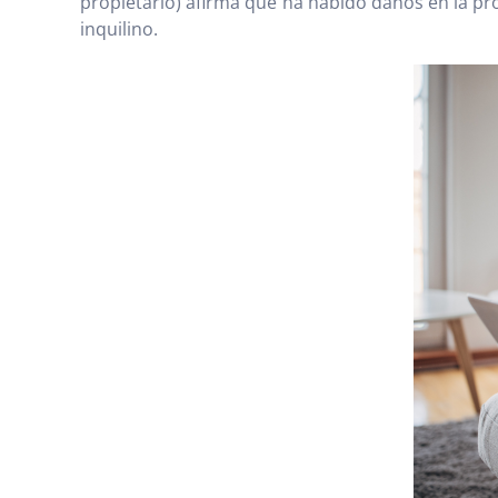
propietario) afirma que ha habido daños en la pro
inquilino.