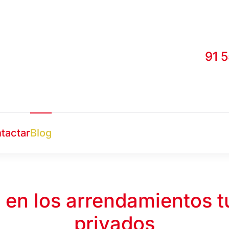
91 
tactar
Blog
 en los arrendamientos tu
privados