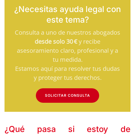
¿Necesitas ayuda legal con
este tema?
Consulta a uno de nuestros abogados
desde solo 30 €
y recibe
asesoramiento claro, profesional y a
tu medida.
Estamos aquí para resolver tus dudas
y proteger tus derechos.
SOLICITAR CONSULTA
¿Qué pasa si estoy de