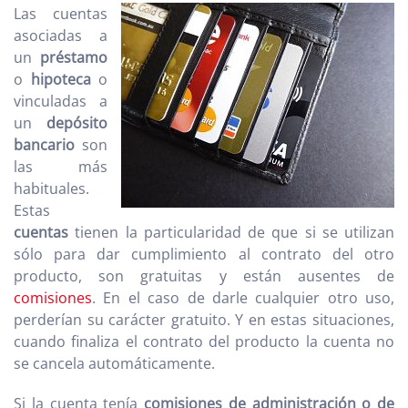
Las cuentas
asociadas a
un
préstamo
o
hipoteca
o
vinculadas a
un
depósito
bancario
son
las más
habituales.
Estas
cuentas
tienen la particularidad de que si se utilizan
sólo para dar cumplimiento al contrato del otro
producto, son gratuitas y están ausentes de
comisiones
. En el caso de darle cualquier otro uso,
perderían su carácter gratuito. Y en estas situaciones,
cuando finaliza el contrato del producto la cuenta no
se cancela automáticamente.
Si la cuenta tenía
comisiones de administración o de