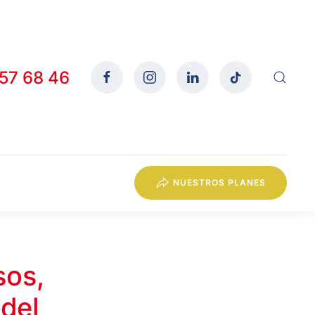
557 68 46
NUESTROS PLANES
sos,
del