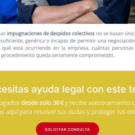
has
impugnaciones de despidos colectivos
no se basan única
ficiente, genérica o incapaz de permitir una negociación 
 qué está ocurriendo en la empresa, cuántas personas 
 el procedimiento queda seriamente comprometido.
esitas ayuda legal con este 
bogados
desde solo 30 €
y recibe asesoramiento cl
s aquí para resolver tus dudas y proteger tus de
SOLICITAR CONSULTA