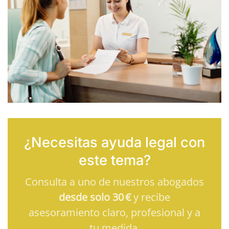
¿Necesitas ayuda legal con
este tema?
Consulta a uno de nuestros abogados
desde solo 30 €
y recibe
asesoramiento claro, profesional y a
tu medida.