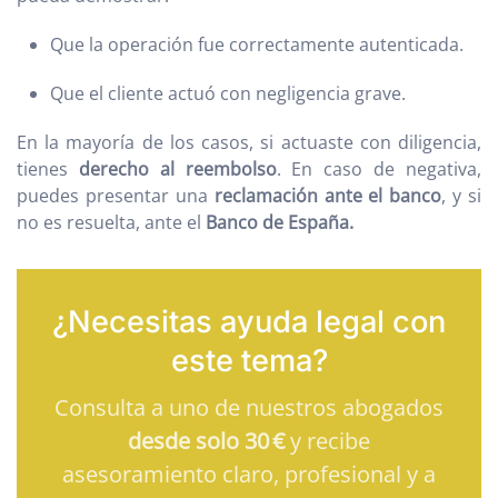
Que la operación fue correctamente autenticada.
Que el cliente actuó con negligencia grave.
En la mayoría de los casos, si actuaste con diligencia,
tienes
derecho al reembolso
. En caso de negativa,
puedes presentar una
reclamación ante el banco
, y si
no es resuelta, ante el
Banco de España.
¿Necesitas ayuda legal con
este tema?
Consulta a uno de nuestros abogados
desde solo 30 €
y recibe
asesoramiento claro, profesional y a