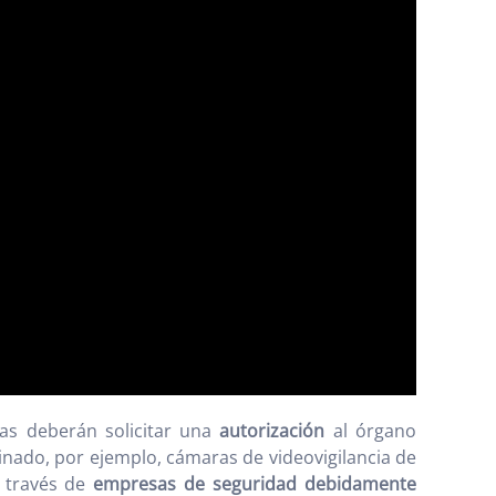
as deberán solicitar una
autorización
al órgano
inado, por ejemplo, cámaras de videovigilancia de
a través de
empresas de seguridad debidamente