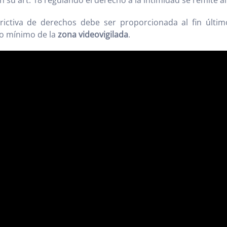
 su art. 18 regulando el derecho a la intimidad se remite al
rictiva de derechos debe ser proporcionada al fin últim
to mínimo de la
zona videovigilada
.