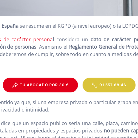
n España
se resume en el RGPD (a nivel europeo) o la LOPDGD
s de carácter persona
l
considera un
dato de carácter 
ción de personas
. Asimismo el
Reglamento General de Prot
 deberemos de cumplir, sobre todo en cuanto a medidas de
TU ABOGADO POR 30 €
91 557 68 46
ntido ya que, si una empresa privada o particular graba en
ivacidad o intimidad.
dice que un espacio publico seria una calle, plaza, camino 
staladas en propiedades y espacios privados
no pueden cap