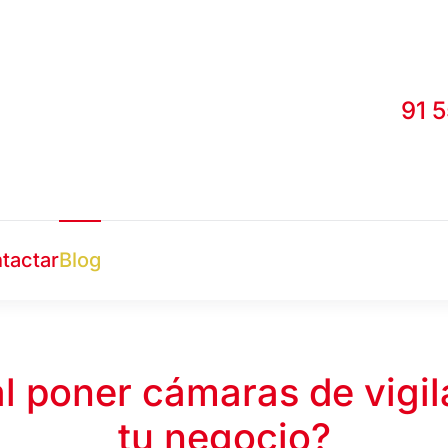
91 
tactar
Blog
al poner cámaras de vigil
tu negocio?