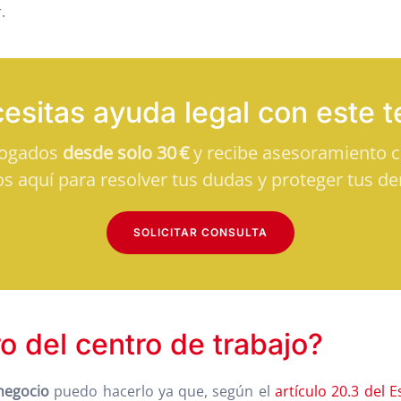
.
esitas ayuda legal con este 
bogados
desde solo 30 €
y recibe asesoramiento cl
s aquí para resolver tus dudas y proteger tus de
SOLICITAR CONSULTA
ro del centro de trabajo?
negocio
puedo hacerlo ya que, según el
artículo 20.3 del 