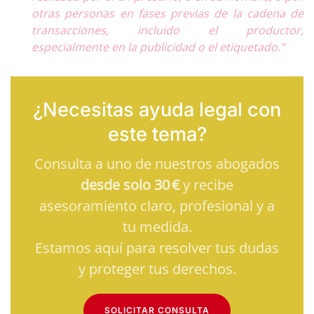
otras personas en fases previas de la cadena de
transacciones, incluido el productor,
especialmente en la publicidad o el etiquetado.”
¿Necesitas ayuda legal con
este tema?
Consulta a uno de nuestros abogados
desde solo 30 €
y recibe
asesoramiento claro, profesional y a
tu medida.
Estamos aquí para resolver tus dudas
y proteger tus derechos.
SOLICITAR CONSULTA