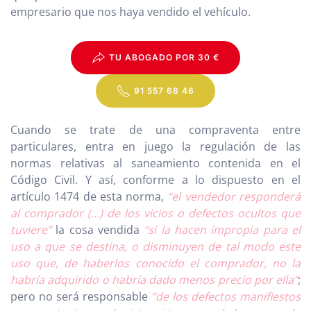
empresario que nos haya vendido el vehículo.
TU ABOGADO POR 30 €
91 557 68 46
Cuando se trate de una compraventa entre
particulares, entra en juego la regulación de las
normas relativas al saneamiento contenida en el
Código Civil. Y así, conforme a lo dispuesto en el
artículo 1474 de esta norma,
“el vendedor responderá
al comprador (…) de los vicios o defectos ocultos que
tuviere”
la cosa vendida
“si la hacen impropia para el
uso a que se destina, o disminuyen de tal modo este
uso que, de haberlos conocido el comprador, no la
habría adquirido o habría dado menos precio por ella”
;
pero no será responsable
“de los defectos manifiestos