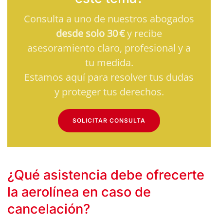
Consulta a uno de nuestros abogados
desde solo 30 €
y recibe
asesoramiento claro, profesional y a
tu medida.
Estamos aquí para resolver tus dudas
y proteger tus derechos.
SOLICITAR CONSULTA
¿Qué asistencia debe ofrecerte
la aerolínea en caso de
cancelación?