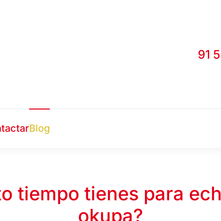
91 
tactar
Blog
o tiempo tienes para ech
okupa?