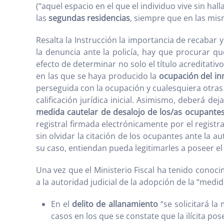
(“aquel espacio en el que el individuo vive sin ha
las
segundas residencias
, siempre que en las mis
Resalta la Instrucción la importancia de recabar 
la denuncia ante la policía, hay que procurar q
efecto de determinar no solo el título acreditati
en las que se haya producido la
ocupación del i
perseguida con la ocupación y cualesquiera otras v
calificación jurídica inicial. Asimismo, deberá de
medida cautelar de desalojo de los/as ocupante
registral firmada electrónicamente por el registr
sin olvidar la citación de los ocupantes ante la a
su caso, entiendan pueda legitimarles a poseer el
Una vez que el Ministerio Fiscal ha tenido conoci
a la autoridad judicial de la adopción de la “medi
En el
delito de allanamiento
“se solicitará la
casos en los que se constate que la ilícita po