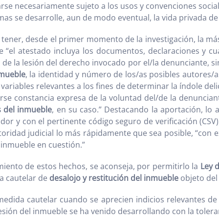
llarse necesariamente sujeto a los usos y convenciones socia
mas se desarrolle, aun de modo eventual, la vida privada de
y tener, desde el primer momento de la investigación, la má
ue “el atestado incluya los documentos, declaraciones y cu
vo de la lesión del derecho invocado por el/la denunciante, 
nmueble
, la identidad y número de los/as posibles autores/as
ariables relevantes a los fines de determinar la índole deli
jarse constancia expresa de la voluntad del/de la denunciant
s del inmueble
, en su caso.” Destacando la aportación, lo a
ador y con el pertinente código seguro de verificación (CSV)
utoridad judicial lo más rápidamente que sea posible, “con 
 inmueble en cuestión.”
miento de estos hechos, se aconseja, por permitirlo la
Ley 
da cautelar de
desalojo y restitución del inmueble
objeto del 
 medida cautelar cuando se aprecien indicios relevantes de
sesión del inmueble se ha venido desarrollando con la toler