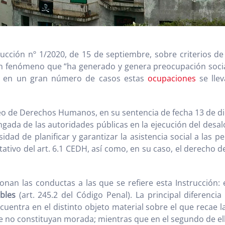
trucción nº 1/2020, de 15 de septiembre, sobre criterios 
un fenómeno que “ha generado y genera preocupación socia
e en un gran número de casos estas
ocupaciones
se lle
eo de Derechos Humanos, en su sentencia de fecha 13 de dic
ngada de las autoridades públicas en la ejecución del desa
dad de planificar y garantizar la asistencia social a las pe
ativo del art. 6.1 CEDH, así como, en su caso, el derecho d
onan las conductas a las que se refiere esta Instrucción: 
bles
(art. 245.2 del Código Penal). La principal diferencia
ncuentra en el distinto objeto material sobre el que recae la
ue no constituyan morada; mientras que en el segundo de ell