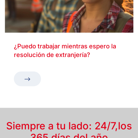
¿Puedo trabajar mientras espero la
resolución de extranjería?
Siempre a tu lado: 24/7,
los
365 días del año