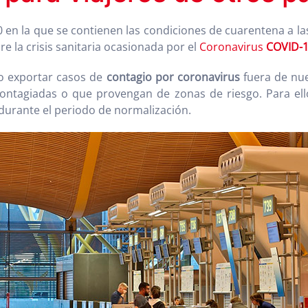
 en la que se contienen las condiciones de cuarentena a 
e la crisis sanitaria ocasionada por el
Coronavirus
COVID-
 o exportar casos de
contagio por coronavirus
fuera de nu
ontagiadas o que provengan de zonas de riesgo. Para ello
durante el periodo de normalización.