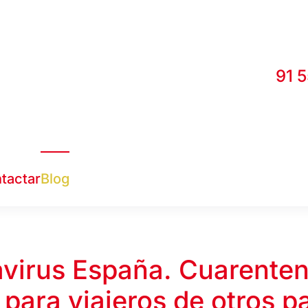
91 
tactar
Blog
virus España. Cuarenten
 para viajeros de otros p