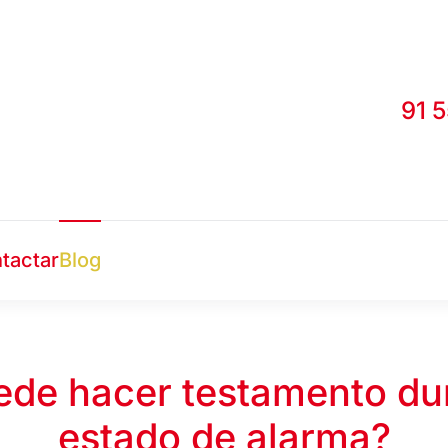
91 
tactar
Blog
ede hacer testamento dur
estado de alarma?