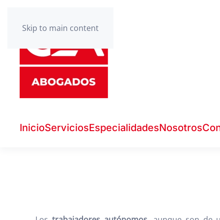
Skip to main content
Inicio
Servicios
Especialidades
Nosotros
Con
Los
trabajadores autónomos
, aunque son de u