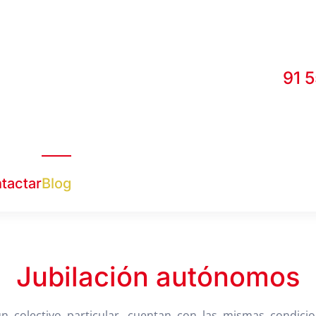
91 
tactar
Blog
Jubilación autónomos
n colectivo particular, cuentan con las mismas condicio