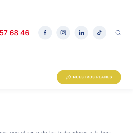
557 68 46
NUESTROS PLANES
nes que el resto de los trabajadores a la hora