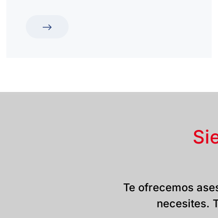
Si
Te ofrecemos ases
necesites. T