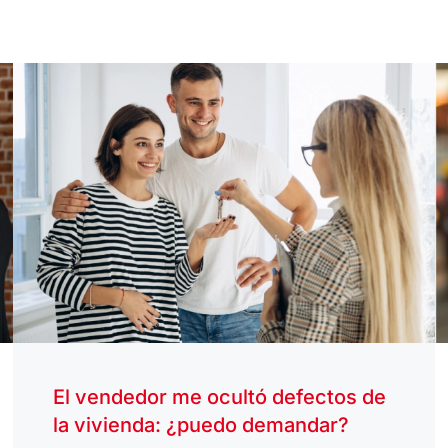
El vendedor me ocultó defectos de
la vivienda: ¿puedo demandar?