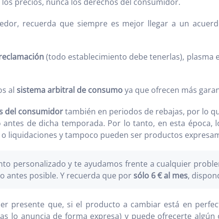
 los precios, nunca los derechos del consumidor.
dedor, recuerda que siempre es mejor llegar a un acuer
 reclamación
(todo establecimiento debe tenerlas), plasma en
os al
sistema arbitral de consumo
ya que ofrecen más garan
s del consumidor
también en periodos de rebajas, por lo qu
jado antes de dicha temporada. Por lo tanto, en esta época
 o liquidaciones y tampoco pueden ser productos expresame
o personalizado y te ayudamos frente a cualquier proble
o antes posible. Y recuerda que por
sólo 6 € al mes
, dispon
r presente que, si el producto a cambiar está en perfect
has lo anuncia de forma expresa) y puede ofrecerte algún o