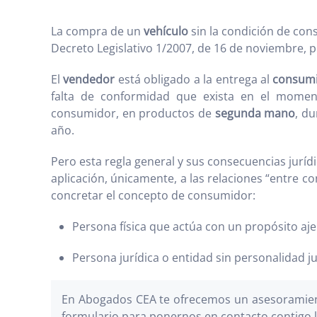
La compra de un
vehículo
sin la condición de con
Decreto Legislativo 1/2007, de 16 de noviembre, p
El
vendedor
está obligado a la entrega al
consum
falta de conformidad que exista en el moment
consumidor, en productos de
segunda mano
, du
año.
Pero esta regla general y sus consecuencias juríd
aplicación, únicamente, a las relaciones “entre 
concretar el concepto de consumidor:
Persona física que actúa con un propósito ajen
Persona jurídica o entidad sin personalidad j
En Abogados CEA te ofrecemos un asesoramient
formulario
para ponernos en contacto contigo l