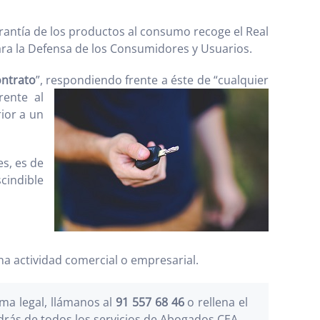
rantía de los productos al consumo recoge el Real
para la Defensa de los Consumidores y Usuarios.
ontrato
”, respondiendo frente
a éste de “cualquier
rente al
rior a un
s, es de
cindible
na actividad comercial o empresarial.
a legal, llámanos al
91 557 68 46
o rellena el
drás de todos los servicios de Abogados CEA.