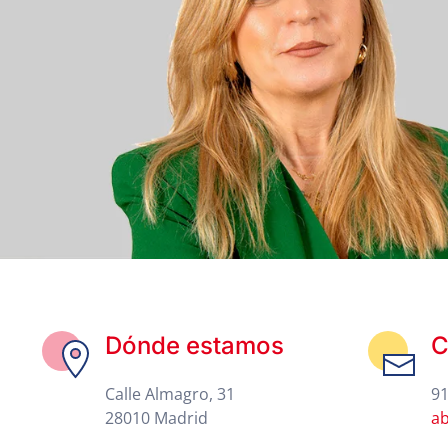
Dónde estamos
C
Calle Almagro, 31
91
28010 Madrid
a