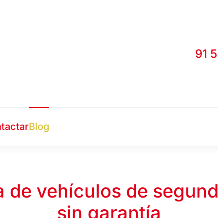
91 
tactar
Blog
 de vehículos de segun
sin garantía