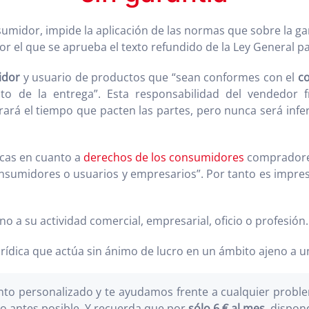
sumidor, impide la aplicación de las normas que sobre la ga
or el que se aprueba el texto refundido de la Ley General 
idor
y usuario de productos que “sean conformes con el
c
o de la entrega”. Esta responsabilidad del vendedor f
rará el tiempo que pacten las partes, pero nunca será infe
icas en cuanto a
derechos de los consumidores
compradore
consumidores o usuarios y empresarios”. Por tanto es impres
o a su actividad comercial, empresarial, oficio o profesión.
urídica que actúa sin ánimo de lucro en un ámbito ajeno a u
o personalizado y te ayudamos frente a cualquier problem
o antes posible. Y recuerda que por
sólo 6 € al mes
, dispon