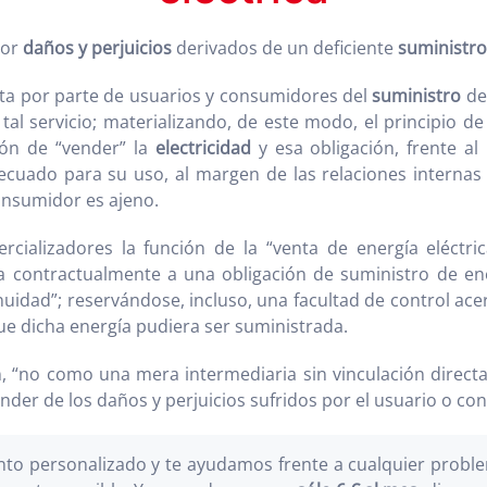
por
daños y perjuicios
derivados de un deficiente
suministro
cta por parte de usuarios y consumidores del
suministro
de
tal servicio; materializando, de este modo, el principio d
ión de “vender” la
electricidad
y esa obligación, frente al 
cuado para su uso, al margen de las relaciones internas 
consumidor es ajeno.
rcializadores la función de la “venta de energía eléctric
a contractualmente a una obligación de suministro de en
uidad”; reservándose, incluso, una facultad de control acer
que dicha energía pudiera ser suministrada.
 “no como una mera intermediaria sin vinculación directa”
nder de los daños y perjuicios sufridos por el usuario o co
o personalizado y te ayudamos frente a cualquier problem