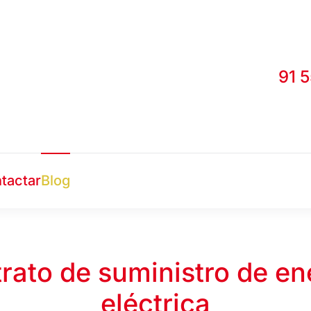
91 
tactar
Blog
rato de suministro de en
eléctrica