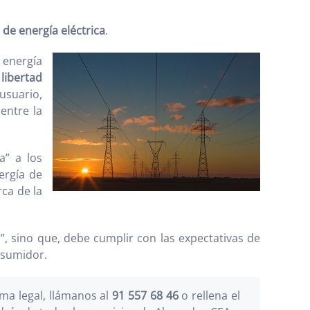
 de energía eléctrica
.
 energía
e
libertad
usuario,
entre la
a” a los
ergía de
ca de la
, sino que, debe cumplir con las expectativas de
nsumidor.
a legal, llámanos al
91 557 68 46
o rellena el