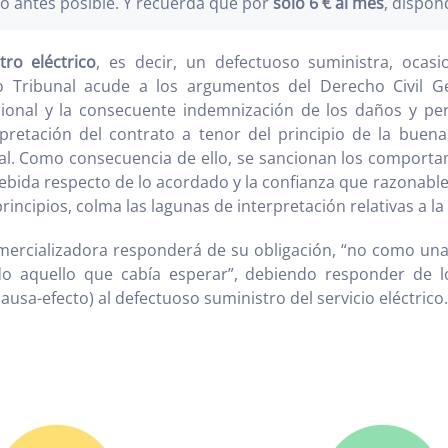
o antes posible. Y recuerda que por
sólo 6 € al mes
, dispon
ro eléctrico
, es decir, un defectuoso suministra, ocas
 Tribunal acude a los argumentos del Derecho Civil Gene
onal y la consecuente indemnización de los daños y perju
erpretación del contrato a tenor del principio de la buena
egal. Como consecuencia de ello, se sancionan los comporta
 debida respecto de lo acordado y la confianza que razonab
 principios, colma las lagunas de interpretación relativas a 
omercializadora responderá de su obligación, “no como una 
odo aquello que cabía esperar”, debiendo responder de 
usa-efecto) al defectuoso suministro del servicio eléctrico.