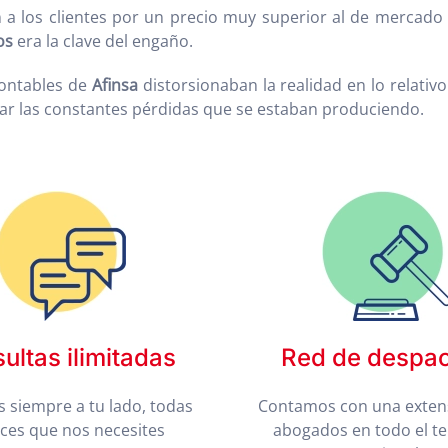
an a los clientes por un precio muy superior al de mercad
os
era la clave del engaño.
contables de
Afinsa
distorsionaban la realidad en lo relati
ultar las constantes pérdidas que se estaban produciendo.
ultas ilimitadas
Red de despa
 siempre a tu lado, todas
Contamos con una exten
eces que nos necesites
abogados en todo el te