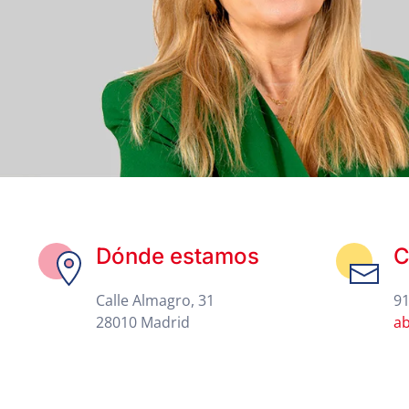
Dónde estamos
C
Calle Almagro, 31
91
28010 Madrid
a