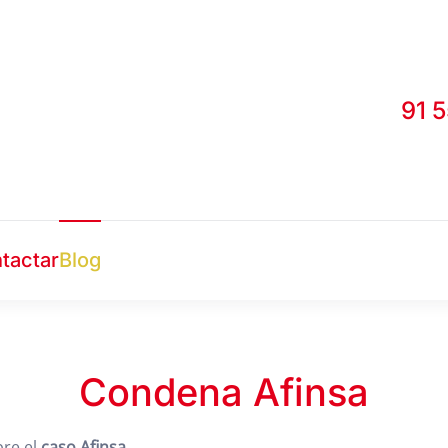
91 
tactar
Blog
Condena Afinsa
bre el
caso Afinsa
.