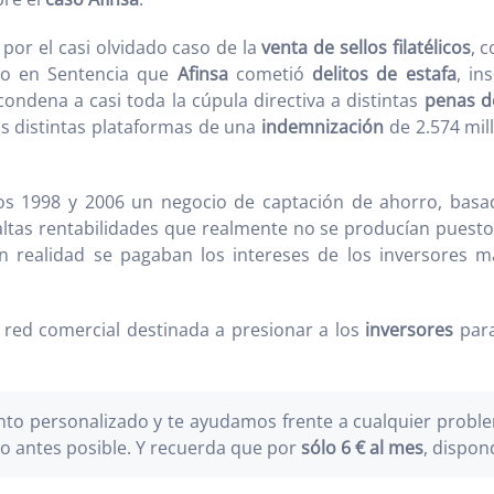
 por el casi olvidado caso de la
venta de sellos filatélicos
, 
lto en Sentencia que
Afinsa
cometió
delitos de estafa
, in
 condena a casi toda la cúpula directiva a distintas
penas d
as distintas plataformas de una
indemnización
de 2.574 mil
os 1998 y 2006 un negocio de captación de ahorro, basa
ltas rentabilidades que realmente no se producían puesto
n realidad se pagaban los intereses de los inversores m
 red comercial destinada a presionar a los
inversores
para
o personalizado y te ayudamos frente a cualquier problem
o antes posible. Y recuerda que por
sólo 6 € al mes
, dispon