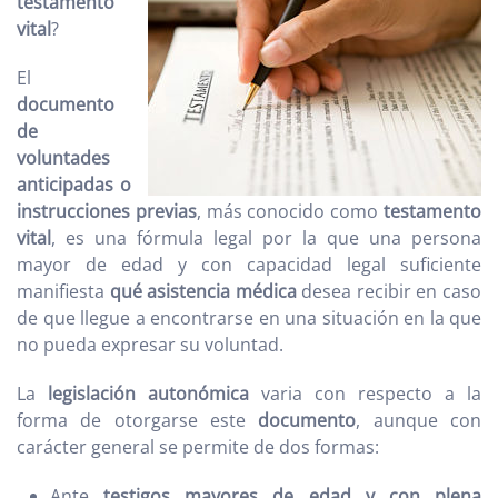
testamento
vital
?
El
documento
de
voluntades
anticipadas o
instrucciones previas
, más conocido como
testamento
vital
, es una fórmula legal por la que una persona
mayor de edad y con capacidad legal suficiente
manifiesta
qué asistencia médica
desea recibir en caso
de que llegue a encontrarse en una situación en la que
no pueda expresar su voluntad.
La
legislación autonómica
varia con respecto a la
forma de otorgarse este
documento
, aunque con
carácter general se permite de dos formas:
Ante
testigos mayores de edad y con plena