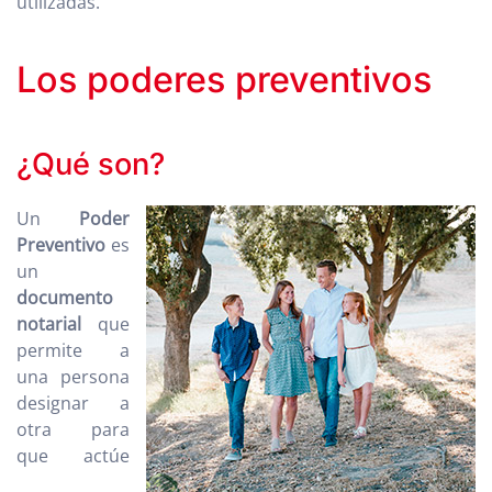
utilizadas.
Los poderes preventivos
¿Qué son?
Un
Poder
Preventivo
es
un
documento
notarial
que
permite a
una persona
designar a
otra para
que actúe