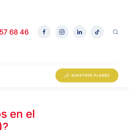
557 68 46
NUESTROS PLANES
s en el
)?