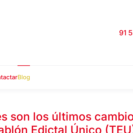
91 
tactar
Blog
s son los últimos cambio
ablón Edictal Único (TEU