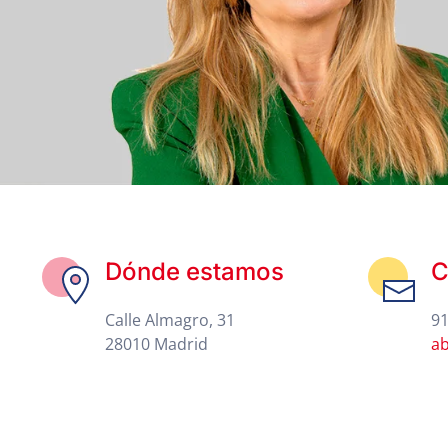
Dónde estamos
C
Calle Almagro, 31
91
28010 Madrid
a