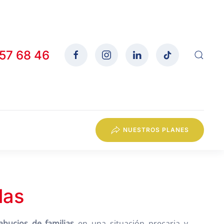
557 68 46
NUESTROS PLANES
das
ahucios de familias
en una situación precaria y