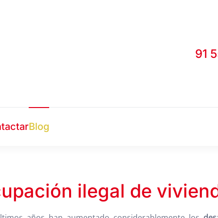
91 
tactar
Blog
upación ilegal de vivien
 últimos años han aumentado considerablemente los
des