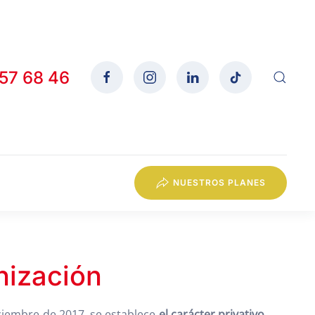
557 68 46
NUESTROS PLANES
mnización
iciembre de 2017, se establece
el carácter privativo