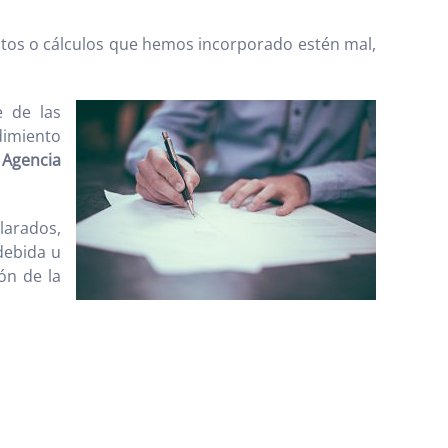
os o cálculos que hemos incorporado estén mal,
e de las
dimiento
a
Agencia
larados,
debida u
ión de la