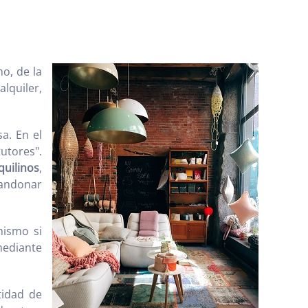
o, de la
lquiler,
a. En el
utores".
quilinos
,
bandonar
mismo si
mediante
tidad de