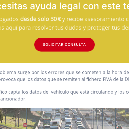
esitas ayuda legal con este 
bogados
desde solo 30 €
y recibe asesoramiento cl
s aquí para resolver tus dudas y proteger tus de
SOLICITAR CONSULTA
ema surge por los errores que se cometen a la hora de in
 provoca que los datos que se remiten al fichero FIVA de la
ico capta los datos del vehículo que está circulando y los 
sancionador.