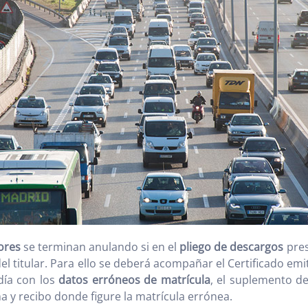
ores
se terminan anulando si en el
pliego de descargos
pres
del titular. Para ello se deberá acompañar el Certificado e
 día con los
datos erróneos de matrícula
, el suplemento de
a y recibo donde figure la matrícula errónea.