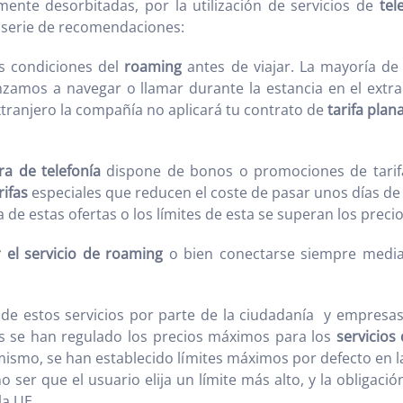
ente desorbitadas, por la utilización de servicios de
tel
a serie de recomendaciones:
as condiciones del
roaming
antes de viajar. La mayoría d
zamos a navegar o llamar durante la estancia en el extra
tranjero la compañía no aplicará tu contrato de
tarifa pla
a de telefonía
dispone de bonos o promociones de tarifa
rifas
especiales que reducen el coste de pasar unos días de 
a de estas ofertas o los límites de esta se superan los prec
r el servicio de roaming
o bien conectarse siempre medi
o de estos servicios por parte de la ciudadanía y empresa
os se han regulado los precios máximos para los
servicios
mismo, se han establecido límites máximos por defecto en l
o ser que el usuario elija un límite más alto, y la obligaci
la UE.