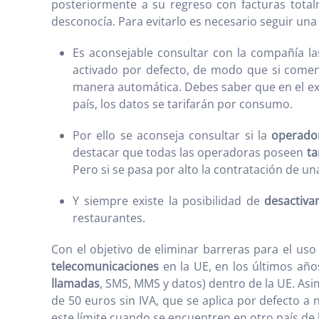
posteriormente a su regreso con facturas totalm
desconocía. Para evitarlo es necesario seguir un
Es aconsejable consultar con la compañía l
activado por defecto, de modo que si comen
manera automática. Debes saber que en el ex
país, los datos se tarifarán por consumo.
Por ello se aconseja consultar si la
operador
destacar que todas las operadoras poseen
ta
Pero si se pasa por alto la contratación de un
Y siempre existe la posibilidad de
desactiva
restaurantes.
Con el objetivo de eliminar barreras para el us
telecomunicaciones
en la UE, en los últimos añ
llamadas
, SMS, MMS y datos) dentro de la UE. Asi
de 50 euros sin IVA, que se aplica por defecto a n
este límite cuando se encuentren en otro país de 