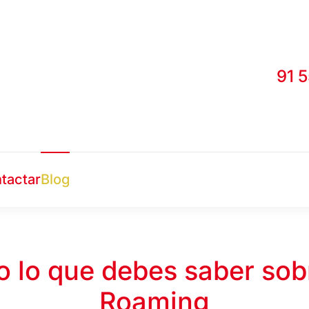
91 
tactar
Blog
 lo que debes saber sob
Roaming