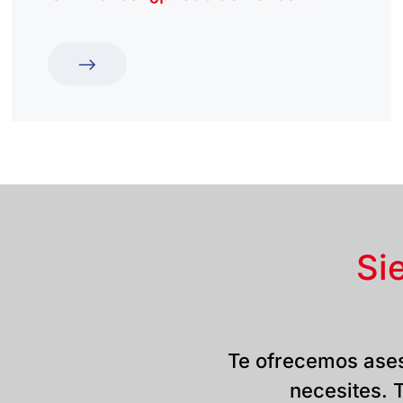
Si
Te ofrecemos ases
necesites. T