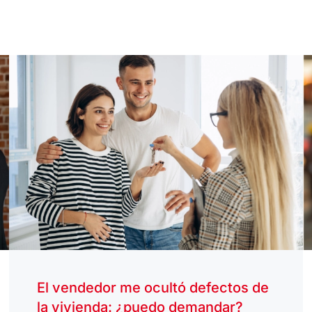
El vendedor me ocultó defectos de
la vivienda: ¿puedo demandar?