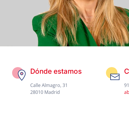
Dónde estamos
C
Calle Almagro, 31
91
28010 Madrid
a