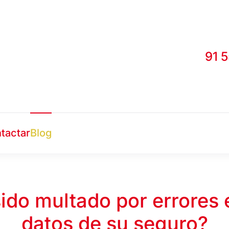
91 
tactar
Blog
ido multado por errores 
datos de su seguro?