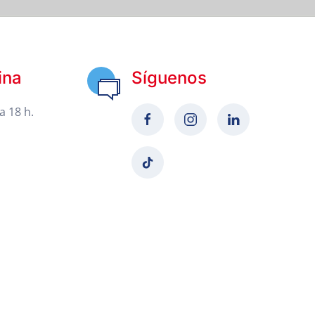
ina
Síguenos
a 18 h.