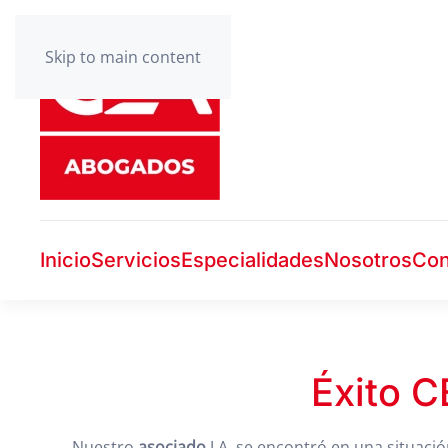
Skip to main content
Inicio
Servicios
Especialidades
Nosotros
Con
Éxito C
Nuestro
asociado
J.A. se encontró en una situac