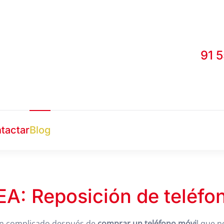
91 
tactar
Blog
EA: Reposición de teléfo
ión complicado después de
comprar un teléfono móvi
l que 