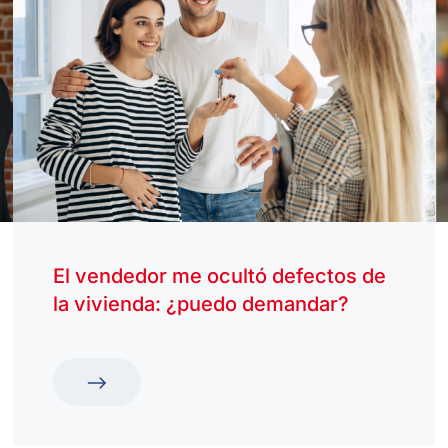
El vendedor me ocultó defectos de
la vivienda: ¿puedo demandar?