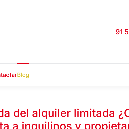
91 
tactar
Blog
da del alquiler limitada 
ta a inquilinos y propieta