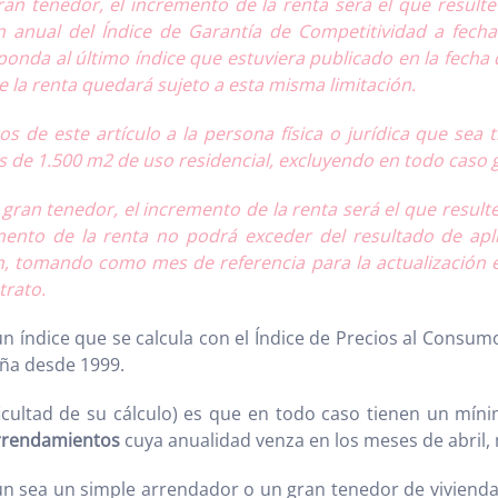
an tenedor, el incremento de la renta será el que resulte
ión anual del Índice de Garantía de Competitividad a fe
sponda al último índice que estuviera publicado en la fecha 
e la renta quedará sujeto a esta misma limitación.
s de este artículo a la persona física o jurídica que sea
s de 1.500 m2 de uso residencial, excluyendo en todo caso g
gran tenedor, el incremento de la renta será el que result
mento de la renta no podrá exceder del resultado de apli
n, tomando como mes de referencia para la actualización e
trato.
un índice que se calcula con el Índice de Precios al Cons
ña desde 1999.
ificultad de su cálculo) es que en todo caso tienen un mín
 arrendamientos
cuya anualidad venza en los meses de abril, 
ún sea un simple arrendador o un gran tenedor de viviendas