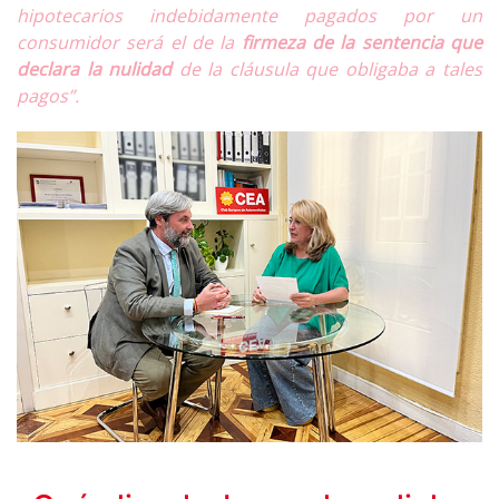
hipotecarios indebidamente pagados por un
consumidor será el de la
firmeza de la sentencia
que
declara la nulidad
de la cláusula que obligaba a tales
pagos”.